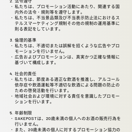
2. 法令遵守
私たちは、プロモーション活動にあたり、関連する国
内外の法令・規則等を遵守します。
私たちは、不当景品類及び不当表示防止法におけるス
テルスマーケティング規制その他の規制の運用基準に
則る表記をしています。
3. 倫理的基準
私たちは、不適切または誤解を招くような広告やプロ
モーションを行いません。
広告およびプロモーションは、真実かつ正確な情報に
基づいて構成します。
4. 社会的責任
私たちは、節度ある適正な飲酒を推進し、アルコール
依存症や飲酒運転等不適切な飲酒による問題の防止の
ための啓発活動を行います。
地域社会および環境に対する責任を意識したプロモー
ションを行います。
5. 年齢制限
SAKEPOSTは、20歳未満の個人へのお酒の販売行為を
行いません。
また、20歳未満の個人に対するプロモーション協力の